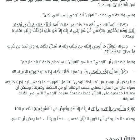
لَمِنَ الْغَافِلِينَ)) يوسف:3
وهي واضحة في وصف "القرآن" أنه "وحي إلى النبي (ص)".
- ((كَذَلِكَ أَرْسَلْنَاكَ فِي أُمَّةٍ قَدْ خَلَتْ مِن قَبْلِهَا أُمَمٌ ل
ِّتَتْلُوَ عَلَيْهِمُ الَّذِيَ أَوْحَيْنَا
إِلَيْكَ
وَهُمْ يَكْفُرُونَ بِالرَّحْمَـنِ قُلْ هُوَ رَبِّي لا إِلَـهَ إِلاَّ هُوَ عَلَيْهِ تَوَكَّلْتُ وَإِلَيْهِ مَتَابِ))
الرعد:30
- وقوله ((
وَاتْلُ مَا أُوحِيَ إِلَيْكَ مِن كِتَابِ رَبِّكَ
لَا مُبَدِّلَ لِكَلِمَاتِهِ وَلَن تَجِدَ مِن دُونِهِ
مُلْتَحَدًا)) الكهف:27
وهما واضحتان أن "الوحي" هنا هو "القرآن" لاستخدام كلمة "تتلو عليهم".
- ((قُلْ إِنَّمَا
أُنذِرُكُم بِالْوَحْيِ
وَلَا يَسْمَعُ الصُّمُّ الدُّعَاء إِذَا مَا يُنذَرُونَ)) الأنبياء:45
هنا يمكن أن نوسع من "مساحة الوحي" لتشمل القرآن + ما يوحى إليه (ص) خارجه،
سواء كان من البيان العملي حسب الوقائع أو من الحكمة وغيرها؛ ويمكن أن
نجعلها مقتصرة على القرآن فقط بضميمة مفردة "الوحي" التي في الآيات
السابقة.
((إِتَّبِعْ
مَا أُوحِيَ إِلَيْكَ مِن رَّبِّكَ
لا إِلَـهَ إِلاَّ هُوَ وَأَعْرِضْ عَنِ الْمُشْرِكِينَ)) الأنعام:106
وهذه مثلها، يمكن أن تكون للقرآن فحسب – نصاً وبياناً –، كما يمكن أن تتسع.
(ثالثاً) الصحف: