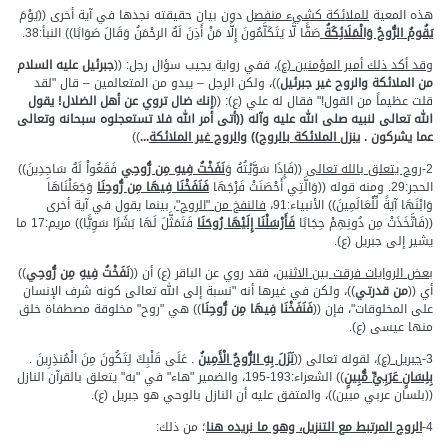
هذه المعية
للملائكة كشيء منفصل
دون بيان حقيقته نجدها في آية أخرى ((يَوْمَ
يَقُومُ الرُّوحُ وَالْمَلَائِكَةُ
صَفًّا لَّا يَتَكَلَّمُونَ إِلَّا مَنْ أَذِنَ لَهُ الرحْمَنُ وَقَالَ صَوَابًا)) النبأ:38.
وقد أكد ذلك أمير المؤمنين (ع)
، ففي رواية يجيب سؤال رجل: ((
جبرئيل عليه السلام
من الملائكة والروح غير جبرئيل
))، ولكن الرجل – يبدو من المتعالمين – قال "لقد
قلت عظيماً من القول!" فقال له علي (ع): ((
إنك ضال تروي عن أهل الضلال! يقول
الله تعالى لنبيه صلى الله عليه وآله ((أتى أمر الله فلا تستعجلوه سبحانه وتعالى
عما يشركون .
ينزل الملائكة بالروح
))
والروح غير الملائكة
...
))
2-
روح يتعلق بالله تعالى
((فَإِذَا سَوَّيْتُهُ وَ
نَفَخْتُ فِيهِ مِن رُّوحِي
فَقَعُواْ لَهُ سَاجِدِينَ))
الحجر:29. ومنه قوله ((وَالَّتِي أَحْصَنَتْ فَرْجَهَا
فَنَفَخْنَا فِيهَا مِن رُّوحِنَا
وَجَعَلْنَاهَا
وَابْنَهَا آيَةً لِّلْعَالَمِينَ)) الأنبياء:91،
فالنفخ من "الروح"
، بينما يقول في آية أخرى
((فَاتَّخَذَتْ مِن دُونِهِمْ حِجَابًا
فَأَرْسَلْنَا إِلَيْهَا رُوحَنَا
فَتَمَثَّلَ لَهَا بَشَرًا سَوِيًّا)) مريم:17 ما
يشير إلى جبريل (ع).
بعض الروايات فرقت بين الاثنين
، فقد روي عن الباقر (ع) أن ((
نَفَخْتُ فِيهِ مِن رُّوحِي
))
أي ((
من قدرتي
))، ولكن في غيرها أنه "نسبة إلى الله تعالى كونه شرف الإنسان
على المخلوقات"، فإن ((
فَنَفَخْنَا فِيهَا مِن رُّوحِنَا
)) هي "روح" مخلوقة مصطفاة خلق
منها عيسى (ع).
3-
جبريل (ع)
، لقوله تعالى ((
نَزَلَ بِهِ الرُّوحُ الْأَمِينُ
. عَلَى قَلْبِكَ لِتَكُونَ مِنَ الْمُنذِرِينَ .
بِلِسَانٍ عَرَبِيٍّ مُّبِينٍ
)) الشعراء:193-195، والضمير "هاء" في "به" يتعلق بالقرآن النازل
((بلسان عربي مبين))، والمتفق عليه أن النازل بالوحي هو جبريل (ع).
4-
الروح المرتبط مع التنزيل، وهو ما نريده هنا
؛ من ذلك: