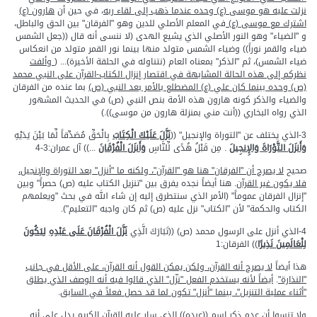
نزلت عليه هو موسى (ع) وحده عندما ذهب إلى لقاء ربه
، في حين أن
هارون (ع)
اشترك مع موسى (ع)
في المعلم الأصلي للدين وهو "الفرقان" بين الحق والباطل،
و "الضياء" وهو النور الأصلي الذي يشيع الهدى (لا ننسى أنه قال ((جعل الشمس
ضياء والقمر نوراً)) وضياء الشمس متولد منها بينما نور القمر متولد من انعكاس
ضياء الشمس)، ثم "الذكر" بمعناه العام (نتناوله في الحلقة الأخيرة)... (
وألفت
نظركم إلى هذه الحالة المشابهة في اقتصار إنزال الكتاب-القرآن على النبي محمد
(ص) وحده بينما كان علي (ع) المضطلع بالأمر بعد النبي (ص)
بما عنده من الفرقان
والضياء والذكر كونه هارون هذه الأمة بنص النبي (ص) في الحديث المشهور
الذي رواه البخاري ((أنت مني بمنزلة هارون من موسى)).)
3-الذي يختلف عن "التوراة والإنجيل" ((
نَزَّلَ عَلَيْكَ الْكِتَابَ
بِالْحَقِّ مُصَدِّقاً لِّمَا بَيْنَ يَدَيْهِ
وَأَنزَلَ التَّوْرَاةَ وَالإِنجِيلَ
. مِن قَبْلُ هُدًى لِّلنَّاسِ
وَأَنزَلَ الْفُرْقَانَ
...)) آل عمران:3-4
صحيح
لا يصرح أن "الفرقان" هنا هو "القرآن"، ولكنه ما "أنزل" بعد التوراة والإنجيل،
فلا يكون غير القرآن
. هنا أيضاً نجده يفرق بين "تنزيل الكتاب عليه (ص) حصراً" وبين
"إنزال الفرقان عموماً" (الأمر الذي سنتطرق إليه إن شاء الله في بحث "ويعلمهم
الكتاب والحكمة" لأن "الكتاب" نزل عليه (ص) ثم كان واجبه "التعليم").
4-الذي أنزل على الرسول محمد (ص) ((تَبَارَكَ الَّذِي
نَزَّلَ الْفُرْقَانَ عَلَى عَبْدِهِ
لِيَكُونَ
لِلْعَالَمِينَ نَذِيرًا
)) الفرقان:1
هذا أيضاً
لا يصرح أنه القرآن، ولكن يمكن القول أنه القرآن، على الأقل في جانب
"النذارة"
.
أيضاً لأنه يستخدم الفعل "نزّل" الذي قالوا فيه أنه الوصف الذي يطلق
"أثناء عملية التنزيل"، بينما "أنزل" تكون لما قد حصل فعلاً في السابق
.
ولا تنسوا أن عدم ذكر اسم ((عبده))
الذي سار عليه القرآن الكريم يدل على أنه