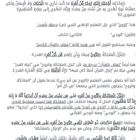
- ((وَكَذَلِكَ
أَوْحَيْنَا إِلَيْكَ
رُوحًا مِّنْ أَمْرِنَا
مَا كُنتَ تَدْرِي مَا
الْكِتَابُ
وَلَا الْإِيمَانُ وَلَكِن
جَعَلْنَاهُ نُورًا نَّهْدِي بِهِ مَنْ نَّشَاء مِنْ عِبَادِنَا وَإِنَّكَ لَتَهْدِي إِلَى صِرَاطٍ مُّسْتَقِيمٍ))
الشورى:52
هذا "
الروح
" الذي نزل التعليم الإلهي للنبي (ص)
يربطه بأمرين:
(الأول) "الوحي" (الثاني) الكتاب
وعليه نستطيع القول أنه
في هذه الآية "يتعلق بالقرآن الكريم"
.
- ((تَنَزَّلُ الْمَلَائِكَةُ وَ
الرُّوحُ
فِيهَا بِإِذْنِ رَبِّهِم
مِّن كُلِّ أَمْرٍ
)) القدر:4
هنا أيضاً
"تعلق بالقرآن" بدرجة ما
، لأن "تنزل الملائكة والروح" في "ليلة القدر"
وهي ليلة تم "إنزال القرآن أصلاً كان فيها" ((إِنَّا
أَنزَلْنَاهُ
فِي لَيْلَةِ الْقَدْرِ)) القدر:1.
كما أنه يتعلق بنفس التعليم ((الروح من أمر ربي)) عندما يقول أن "الملائكة
والروح" يتنزلون بالتقادير التي يصفها "من كل أمر".
- ((
يُنَزِّلُ الْمَلآئِكَةَ بِالْرُّوحِ مِنْ أَمْرِهِ
عَلَى
مَن يَشَاء مِنْ عِبَادِهِ
أَنْ أَنذِرُواْ
أَنَّهُ لاَ إِلَـهَ
إِلاَّ أَنَاْ فَاتَّقُونِ
)) النحل:2، وفيها اختلاف فإن
الملائكة هنا ليست مصاحبة للروح،
ولكن هي نازلة بـ "الروح من أمره" على الأنبياء والمرسلين (ع)
لكي "ينذروا"؛ فهو
إذا يتعلق بـ "الوحي" ومنه الوحي القرآني.
ومثلها ((
رَفِيعُ الدَّرَجَاتِ ذُو الْعَرْشِ
يُلْقِي الرُّوحَ مِنْ أَمْرِهِ
عَلَى مَن يَشَاء مِنْ عِبَادِهِ
لِيُنذِرَ
يَوْمَ التَّلَاقِ
)) غافر:15، ولكن مع عدم ذكر "الإنزال بالملائكة".
- ((قُلْ
نَزَّلَهُ رُوحُ الْقُدُسِ
مِن رَّبِّكَ بِالْحَقِّ لِيُثَبِّتَ الَّذِينَ آمَنُواْ
وَهُدًى وَبُشْرَى