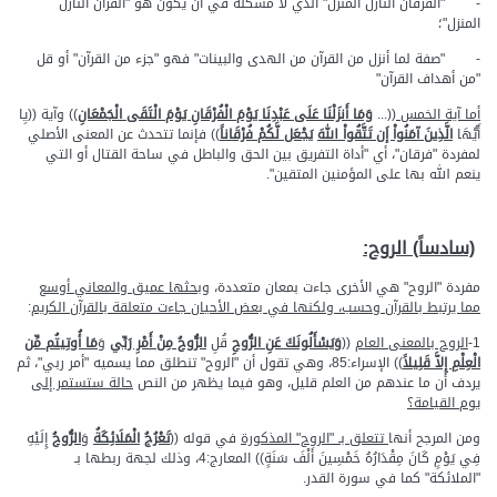
- "الفرقان النازل المنزل" الذي لا مشكلة في أن يكون هو "القرآن النازل
المنزل"؛
- "صفة لما أنزل من القرآن من الهدى والبينات" فهو "جزء من القرآن" أو قل
"من أهداف القرآن"
أما آية الخمس
((...
وَمَا أَنزَلْنَا عَلَى عَبْدِنَا يَوْمَ الْفُرْقَانِ يَوْمَ الْتَقَى الْجَمْعَانِ
)) وآية ((يِا
أَيُّهَا
الَّذِينَ آمَنُواْ إَن تَتَّقُواْ اللهَ
يَجْعَل لَّكُمْ فُرْقَاناً
)) فإنما تتحدث عن المعنى الأصلي
لمفردة "فرقان"، أي "أداة التفريق بين الحق والباطل في ساحة القتال أو التي
ينعم الله بها على المؤمنين المتقين".
(سادساً) الروح:
مفردة "الروح" هي الأخرى جاءت بمعان متعددة،
وبحثها عميق والمعاني أوسع
مما يرتبط بالقرآن وحسب، ولكنها في بعض الأحيان جاءت متعلقة بالقرآن الكريم
:
1-
الروح بالمعنى العام
((
وَيَسْأَلُونَكَ عَنِ الرُّوحِ
قُلِ
الرُّوحُ مِنْ أَمْرِ رَبِّي
وَ
مَا أُوتِيتُم مِّن
الْعِلْمِ إِلاَّ قَلِيلاً
)) الإسراء:85، وهي تقول أن "الروح" تنطلق مما يسميه "أمر ربي"، ثم
يردف أن ما عندهم من العلم قليل، وهو فيما يظهر من النص
حالة ستستمر إلى
يوم القيامة؟
ومن المرجح أنها
تتعلق بـ "الروح" المذكورة
في قوله ((
تَعْرُجُ
الْمَلَائِكَةُ
وَ
الرُّوحُ
إِلَيْهِ
فِي يَوْمٍ كَانَ مِقْدَارُهُ خَمْسِينَ أَلْفَ سَنَةٍ)) المعارج:4، وذلك لجهة ربطها بـ
"الملائكة" كما في سورة القدر.