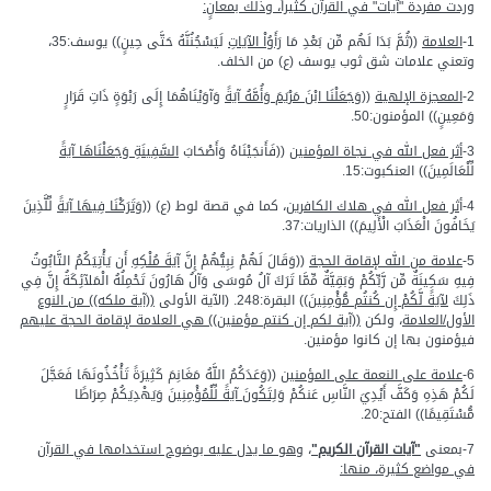
وردت مفردة "آيات" في القرآن كثيراً، وذلك بمعانٍ:
1-
العلامة
((ثُمَّ بَدَا لَهُم مِّن بَعْدِ مَا
رَأَوُاْ الآيَاتِ
لَيَسْجُنُنَّهُ حَتَّى حِينٍ)) يوسف:35،
وتعني علامات شق ثوب يوسف (ع) من الخلف.
2-
المعجزة الإلهية
((
وَجَعَلْنَا ابْنَ مَرْيَمَ وَأُمَّهُ آيَةً
وَآوَيْنَاهُمَا إِلَى رَبْوَةٍ ذَاتِ قَرَارٍ
وَمَعِينٍ)) المؤمنون:50.
3-
أثر فعل الله في نجاة المؤمنين
((فَأَنجَيْنَاهُ وَأَصْحَابَ
السَّفِينَةِ وَجَعَلْنَاهَا آيَةً
لِّلْعَالَمِينَ)) العنكبوت:15.
4-أ
ثر فعل الله في هلاك الكافرين
، كما في قصة لوط (ع) ((
وَتَرَكْنَا فِيهَا آيَةً
لِّلَّذِينَ
يَخَافُونَ الْعَذَابَ الْأَلِيمَ)) الذاريات:37.
5-
علامة من الله لإقامة الحجة
((وَقَالَ لَهُمْ نِبِيُّهُمْ إِنَّ
آيَةَ مُلْكِهِ
أَن يَأْتِيَكُمُ التَّابُوتُ
فِيهِ سَكِينَةٌ مِّن رَّبِّكُمْ وَبَقِيَّةٌ مِّمَّا تَرَكَ آلُ مُوسَى وَآلُ هَارُونَ تَحْمِلُهُ الْمَلآئِكَةُ إِنَّ فِي
ذَلِكَ
لآيَةً لَّكُمْ إِن كُنتُم مُّؤْمِنِينَ
)) البقرة:248. (الآية الأولى
((آية ملكه)) من النوع
الأول/العلامة
، ولكن
((آية لكم إن كنتم مؤمنين)) هي العلامة لإقامة الحجة عليهم
فيؤمنون بها إن كانوا مؤمنين.
6-
علامة على النعمة على المؤمنين
((وَعَدَكُمُ اللَّهُ مَغَانِمَ كَثِيرَةً تَأْخُذُونَهَا فَعَجَّلَ
لَكُمْ هَذِهِ وَكَفَّ أَيْدِيَ النَّاسِ عَنكُمْ
وَلِتَكُونَ آيَةً لِّلْمُؤْمِنِينَ
وَيَهْدِيَكُمْ صِرَاطًا
مُّسْتَقِيمًا)) الفتح:20.
7-بمعنى
"آيات القرآن الكريم"
،
وهو ما يدل عليه بوضوح استخدامها في القرآن
في مواضع كثيرة، منها: