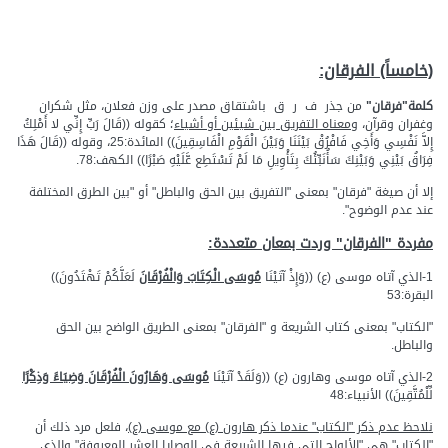
(خامساً) الفرقان:
كلمة"فرقان"
من جذر ف ر ق باشتقاق مصدر على وزن فعلان، مثل شكران
وغفران وقرآن،
ومعناه التفريق بين شيئين أو أشياء
؛ كقوله ((قَالَ رَبِّ إِنِّي لا أَمْلِكُ
إِلاَّ نَفْسِي وَأَخِي فَافْرُقْ بَيْنَنَا وَبَيْنَ الْقَوْمِ الْفَاسِقِينَ)) المائدة:25، وقوله ((قَالَ هَذَا
فِرَاقُ بَيْنِي وَبَيْنِكَ سَأُنَبِّئُكَ بِتَأْوِيلِ مَا لَمْ تَسْتَطِع عَّلَيْهِ صَبْرًا)) الكهف:78.
إلا أن صيغة "فرقان" بمعنى "التفريق بين الحق والباطل" أو "بين الطرق المختلفة
عند عدم الوضوح".
مفردة "الفرقان" وردت بمعان متعددة:
1-الذي آتاه موسى (ع) ((وَإِذْ آتَيْنَا
مُوسَى الْكِتَابَ وَالْفُرْقَانَ
لَعَلَّكُمْ تَهْتَدُونَ))
البقرة:53
"الكتاب" بمعنى كتاب الشريعة و "الفرقان" بمعنى الطريق الواضح بين الحق
والباطل.
2-الذي آتاه موسى وهارون (ع) ((وَلَقَدْ آتَيْنَا
مُوسَى وَهَارُونَ الْفُرْقَانَ وَضِيَاءً وَذِكْرًا
لِّلْمُتَّقِينَ)) الأنبياء:48
نلاحظ عدم ذكر "الكتاب" عندما ذكر هارون (ع) مع موسى (ع)
، فلعل مرد ذلك أن
"الكتاب" هي "الألواح التي فيها الشريعة في الوصايا العشر المعروفة" والذي