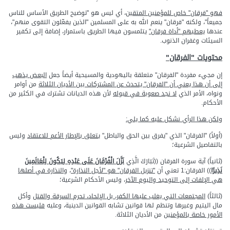
فهو "فرقان" خاص للمؤمنين المتقين
، أي ليس هو "توضيح الطريق الأساس للناس
جميعاً"، ولكنه "فرقان" ينعم الله به على المسلمين "الذين يفعّلون التقوى منهم"،
عندها
يعطيهم "أداة فرقان"
يتلمسون فيها الطريق باستمرار، إضافة إلى تكفير
السيئات وغفران الذنوب.
محتويات "الفرقان"
إن مجيء مفردة "الفرقان" متعلقة باليهودية والمسيحية أيضاً جعل
البعض
يذهب
إلى أن هذا يعني أن "الفرقان" يتحدث عن المشتركات بين الأديان الثلاثة
من أوامر
ونواه، الأمر الذي
لا نجد صعوبة في قبوله
لأن هذه الديانات تشترك في الكثير من
الأحكام.
ولكن هذا الرأي نشكل عليه كما يلي:
(أولاً) "الفرقان" الذي "يفرق بين الحق والباطل" ي
تعلق بالإطار الأعم للاعتقاد
وليس
بالتفاصيل الشرعية؛
(ثانياً) آية سورة الفرقان ((تَبَارَكَ الَّذِي
نَزَّلَ الْفُرْقَانَ عَلَى عَبْدِهِ لِيَكُونَ لِلْعَالَمِينَ
نَذِيرًا
)) الفرقان:1 تعني أن
"تنزيل الفرقان" هو "لأجل النذارة"
،
والنذارة في أصلها
هي الإلفات إلى التوحيد واليوم الآخر
، وليس الأحكام الشرعية؛
(ثالثاً)
المجتمعات التي يغلب عليها الكفر، بل الإلحاد، تحرم السرقة والقتل
وأكل
مال اليتيم وغيرها وتنظم لها قوانين تشابه القوانين الدينية، وعليه
فليست هذه
الأمور خاصة بالمؤمنين
من الأديان الثلاثة.