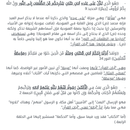
- ((هُوَ الَّذِي
يُنَزِّلُ
عَلَى عَبْدِهِ
آيَاتٍ بَيِّنَاتٍ
لِيُخْرِجَكُم مِّنَ الظُّلُمَاتِ إِلَى النُّور
وَإِنَّ اللَّهَ
بِكُمْ لَرَؤُوفٌ رَّحِيمٌ)) الحديد:9
فهي "
منزّلة
"؛ وهي منزلة "
على عبده
" والذي ذكرنا أنه عندما لا يذكر اسم العبد
فإنه محمد (ص) الذي وصل الغاية في العبودية، (فاقت عبودية إخوانه من الأنبياء
والمرسلين (ع) بحيث إذا ذكروا بصفة العبودية فإن أسماءهم الشريفة تذكر، ولكنه
وحده (ص) الذي لا يحتاج إلى ذكر اسمه في مقام العبودية)؛ وهي
تستهدف
"إخراجنا من الظلمات إلى النور"
فلا بد أنها تكون مما هو إلينا وليس خاصاً به
(ص)...
وعليه، فإنها هنا "آيات القرآن"
.
- ((وَلَقَدْ
أَنزَلْنَا إِلَيْكُمْ
آيَاتٍ مُّبَيِّنَاتٍ
وَمَثَلًا
مِّنَ الَّذِينَ خَلَوْا مِن قَبْلِكُمْ وَ
مَوْعِظَةً
لِّلْمُتَّقِينَ)) النور:34
وهي "آيات القرآن" لأنها
وصفت أنها
"مبينة"
أي تبين الأمور غير الواضحة، كما أنها
"تعطي المثال"
للماضين في قصصهم التي ذكرتها آيات "الآيات" أعلاه وغيرها،
وفيها "موعظة"
.
- ((هُوَ الَّذِي بَعَثَ فِي
الْأُمِّيِّينَ
رَسُولًا مِّنْهُمْ
يَتْلُو عَلَيْهِمْ
آيَاتِهِ
وَيُزَكِّيهِمْ
وَيُعَلِّمُهُمُ الْكِتَابَ وَالْحِكْمَةَ وَإِن كَانُوا مِن قَبْلُ لَفِي ضَلَالٍ مُّبِينٍ)) الجمعة:2
فهو الإرسال "البعث" إلى "الأميين" أهل مكة، و الرسول "منهم"، وهناك "تلاوة"
فهي مما يقرأ،
إذاً "آياته" تعني "آيات القرآن
".
(أما "الكتاب" فقد ورد فيما سبق، وأما "الحكمة" فسنشير إليها في الحلقة
الرابعة.)