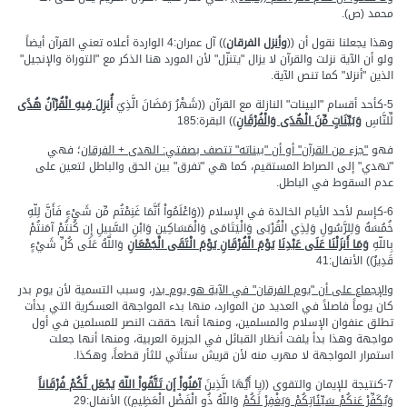
محمد (ص).
وهذا يجعلنا نقول أن ((
وأنزل
الفرقان
)) آل عمران:4 الواردة أعلاه تعني القرآن أيضاً
ولو أن الآية نزلت والقرآن لا يزال "يتنزّل" لأن المورد هنا الذكر مع "التوراة والإنجيل"
الذين "أنزلا" كما تنص الآية.
5-كأحد أقسام "البينات" النازلة مع القرآن ((شَهْرُ رَمَضَانَ الَّذِيَ
أ
ُنزِلَ فِيهِ الْقُرْآنُ
هُدًى
لِّلنَّاسِ
وَبَيِّنَاتٍ مِّنَ الْهُدَى وَالْفُرْقَانِ
)) البقرة:185
فهو
"جزء من القرآن" أو أن "بيناته" تتصف بصفتي: الهدى + الفرقان
؛ فهي
"تهدي" إلى الصراط المستقيم، كما هي "تفرق" بين الحق والباطل لتعين على
عدم السقوط في الباطل.
6-كإسم لأحد الأيام الخالدة في الإسلام ((وَاعْلَمُواْ أَنَّمَا غَنِمْتُم مِّن شَيْءٍ فَأَنَّ لِلّهِ
خُمُسَهُ وَلِلرَّسُولِ وَلِذِي الْقُرْبَى وَالْيَتَامَى وَالْمَسَاكِينِ وَابْنِ السَّبِيلِ إِن كُنتُمْ آمَنتُمْ
بِاللّهِ
وَمَا أَنزَلْنَا عَلَى عَبْدِنَا
يَوْمَ الْفُرْقَانِ يَوْمَ الْتَقَى الْجَمْعَانِ
وَاللّهُ عَلَى كُلِّ شَيْءٍ
قَدِيرٌ)) الأنفال:41
والإجماع على أن "يوم الفرقان" في الآية هو يوم بدر
، وسبب التسمية لأن يوم بدر
كان يوماً فاصلاً في العديد من الموارد، منها بدء المواجهة العسكرية التي بدأت
تطلق عنفوان الإسلام والمسلمين، ومنها أنها حققت النصر للمسلمين في أول
مواجهة وهذا بدأ يلفت أنظار القبائل في الجزيرة العربية، ومنها أنها جعلت
استمرار المواجهة لا مهرب منه لأن قريش ستأتي للثأر قطعاً، وهكذا.
7-كنتيجة للإيمان والتقوى ((يِا أَيُّهَا الَّذِينَ
آمَنُواْ إَن تَتَّقُواْ اللّهَ
يَجْعَل لَّكُمْ فُرْقَاناً
وَيُكَفِّرْ عَنكُمْ سَيِّئَاتِكُمْ وَيَغْفِرْ لَكُمْ
وَاللّهُ ذُو الْفَضْلِ الْعَظِيمِ)) الأنفال:29