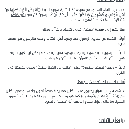
مرت في اللقاء السابق مع مفردة "كتاب" آية سورة البينة ((لَمْ يَكُنِ الَّذِينَ كَفَرُوا مِنْ
أَهْلِ الْكِتَابِ وَالْمُشْرِكِينَ مُنفَكِّينَ حَتَّى تَأْتِيَهُمُ الْبَيِّنَةُ . رَسُولٌ مِّنَ اللَّهِ
يَتْلُو صُحُفًا
مُّطَهَّرَةً
. فِيهَا كُتُبٌ قَيِّمَةٌ)) البينة:1-3.
هنا نشير إلى
مفردة "صحف"، فهي تتعلق بالقرآن
، وذلك:
أولاً - الكلام عن مجيء الرسول بعد وجود أهل الكتاب وعليه فالرسول هو محمد
(ص)
ثانياً – الرسول-البينة هو نبينا (ص) لوجود فعل "يتلو"، فلا يمكن أن تكون البينة
هي القرآن، لأنه سيكون "القرآن يتلو القرآن" وهو باطل
ثالثاً – وصف"الصحف مطهرة" يعني "خالية من الخطأ مطلقاً" وهذه عقيدتنا في
القرآن.
أما لماذا سماها "صحف" بالجمع؟
لا شك في أن القرآن يحتوي على الكثير مما يملأ صحفاً أطول وأغنى وأعمق بكثير
من ((صُحُفِ إِبْرَاهِيمَ وَمُوسَى)) كما هو وصفها في سورة الأعلى:19 (أيضاً سورة
النجم)، وبالتالي فإنه يسوغ الوصف أنه "صحف" بالجمع.
(رابعاً) الآيات: