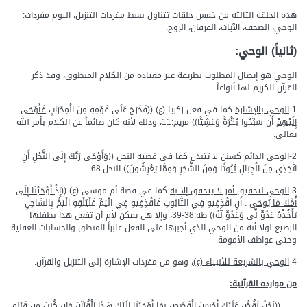
هذه الحلقة الثالثة من خمس حلقات تتناول بسط مفردات التنزيل، اليوم مفردات:
الوحي، الصحف، الآيات، الفرقان، الروح.
(ثانياً) الوحي:
الوحي هو إيصال المطلوب بطريقة غير معتادة من الكلام المنطوق، وقد ذكر
القرآن الكريم لها أنواعاً:
1-
الوحي بالإشارة
كما في فعل زكريا (ع) ((فَخَرَجَ عَلَى قَوْمِهِ مِنَ الْمِحْرَابِ
فَأَوْحَى
إِلَيْهِمْ
أَن سَبِّحُوا بُكْرَةً وَعَشِيًّا)) مريم:11، وذلك لأنه كان صائماً عن الكلام بأمر الله
تعالى.
2-
الوحي الدائم كسنن لا تتبدل
كما في قضية النحل ((
وَأَوْحَى رَبُّكَ إِلَى النَّحْلِ
أَنِ
اتَّخِذِي مِنَ الْجِبَالِ بُيُوتًا وَمِنَ الشَّجَرِ وَمِمَّا يَعْرِشُونَ)) النحل:68
3-
الوحي لتحقيق أمر لا يتحقق إلا به
كما في قصة أم موسى (ع) ((إِذْ
أَوْحَيْنَا إِلَى
أُمِّكَ مَا يُوحَى
. أَنِ اقْذِفِيهِ فِي التَّابُوتِ فَاقْذِفِيهِ فِي الْيَمِّ فَلْيُلْقِهِ الْيَمُّ بِالسَّاحِلِ
يَأْخُذْهُ عَدُوٌّ لِّي وَعَدُوٌّ لَّهُ)) طه:38-39، وإلا هل يمكن لأم أن تفعل هذا بطفلها
الرضيع لولا أنه من الوحي الذي أجبرها على الفعل عابراً المنطق والحسابات العقلية
وحتى عواطف الأمومة.
4-
الوحي بالشريعة للأنبياء (ع)
، وهو من مفردات الإشارة إلى التنزيل والقرآن.
من موارده القرآنية:
- ((نَحْنُ نَقُصُّ عَلَيْكَ أَحْسَنَ الْقَصَصِ
بِمَا أَوْحَيْنَا إِلَيْكَ هَـذَا الْقُرْآنَ
وَإِن كُنتَ مِن قَبْلِهِ