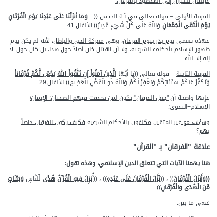
قرينتان تشيران إلى المقصود بالفرقان:
القرينة الأولى
– قوله تعالى في آية الخمس ((...
وَمَا أَنزَلْنَا عَلَى عَبْدِنَا يَوْمَ الْفُرْقَانِ
يَوْمَ الْتَقَى الْجَمْعَانِ
وَاللّهُ عَلَى كُلِّ شَيْءٍ قَدِيرٌ)) الأنفال:41
فهذه تسمي
يوم بدر بيوم الفرقان
، وهي
معركة الحق والباطل
، لأنه لم يكن يوم
ظهور الإسلام بأحكامه الشرعية، ولا أن القتال كان أصلاً حول هذا، بل كان حول: لا
إله إلا الله.
القرينة الثانية
– قوله تعالى ((يِا أَيُّهَا
الَّذِينَ آمَنُواْ إَن تَتَّقُواْ اللهَ
يَجْعَل لَّكُمْ فُرْقَاناً
وَيُكَفِّرْ عَنكُمْ سَيِّئَاتِكُمْ وَيَغْفِرْ لَكُمْ وَاللّهُ ذُو الْفَضْلِ الْعَظِيمِ)) الأنفال:29
فإنها واضحة أن
"جعل الفرقان" يكون لمن تحققت فيهم الصفتان: الإيمان/
الإسلام+التقوى
؛
وهؤلاء مع
غير المتقين
مكلفون
بالأحكام الشرعية
فكيف يكون الفرقان خاصاً
بهم
؟
علاقة "الفرقان" بـ "القرآن"
هنا يهمنا الآيات التي تتعلق الدين الإسلامي، وهذه تقول:
((وَأَنزَلَ الْفُرْقَانَ
)) ، ((
نَزَّلَ الْفُرْقَانَ عَلَى عَبْدِهِ
)) ، ((
أ
ُنزِلَ فِيهِ الْقُرْآنُ
هُدًى
لِّلنَّاسِ
وَبَيِّنَاتٍ
مِّنَ الْهُدَى وَالْفُرْقَانِ
))
فهي ما بين: