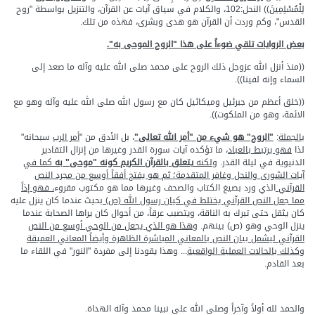
لِلْمُسْلِمِينَ)) النحل:102، والكلام في سياق آيات عن القرآن، والتنزيل بواسطة "روح
القدس"، وكم وردت أن القرآن هو هدى وبشرى، فهذه من تلك.
بعض الروايات تلقي ضوءاً على هذا "الروح الموحى به".
((منذ أنزل الله عزوجل ذلك الروح على محمد صلى الله عليه وآله ما صعد إلى
السماء وإنه لفينا)).
((خلق أعظم من جبرئيل وميكائيل كان مع رسول الله صلى الله عليه وآله وهو مع
الائمة، وهو من الملكوت)).
بالجملة
:
"الروح" هو شيء من "أمر الله تعالى"
، بل الأدق من "
أمر الرب
سبحانه"
لذا
فهو يرتبط بالعباد
، ما تؤكده آيات سورة القدر وغيرها من إنزال التقادير
الدنيوية في ليلة القدر.
ولكنه
يتعلق بالقرآن الكريم كونه "موحى" به
كما في
آيات الشورى والنحل وغافر المتقدمة؛ ثم هو يفتح أفقاً أوسع من مجرد النص
القرآني
الذي ورد بصيغ الكتاب والصحف وغيرها مما هو مكتوب مقروء
، فهو إذاً
مما جعل النص القرآني يختلط في كيان رسول الله (ص)
بحيث عندما كان ينزل عليه
كان يثقل حتى تبرك به الناقة، ويتصبب عرقاً، من أحوال كان يراها الصحابة عندما
ينزل الوحي وهو (ص) بينهم.
وهذا هو الذي يجعل من الوحي أوسع من النص
القرآني ليشمل بيان النص بالمعاني المباشرة الظاهرة وأيضاً المعاني العميقة
وكذلك بالحالات العملية الواقعية
... وهذا يقودنا إلى مفردة "النور" في اللقاء ما
بعد القادم.
والحمد لله أولاً وآخراً وصلى الله على نبينا محمد وآله الهداة.