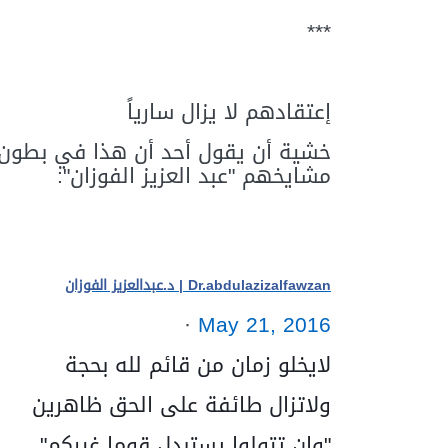
***
إعتقادهم لا يزال سارياً
خشية أن يقول أحد أن هذا في بطون ال
مشايخهم "عبد العزيز الفوزان":
Dr.abdulazizalfawzan |
د.عبدالعزيز الفوزان
·
May 21, 2016
لايخلو زمان من قائم لله بحجة
ولاتزال طائفة على الحق ظاهرين
"وإن تتولوا يستبدل قوما غيركم"