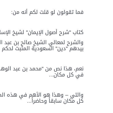
فما تقولون لو قلت لكم أنه من:
كتاب "شرح أصول الإيمان" لشيخ الإس
والشرح لمعالي الشيخ صالح بن عبد ال
بيدهم "دين" السعودية المثبت لحكم "
نعم، هذا نص من "محمد بن عبد الوهاب
في كل مكان...
والتي – وهذا هو الأهم في هذه الم
كل مكان سابقاً وحاضراً...