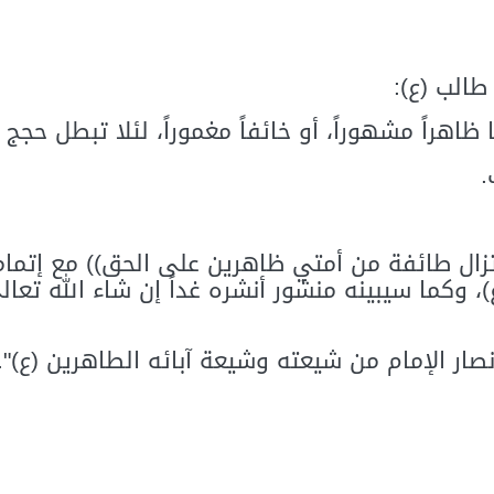
طالب (ع):
 ظاهراً مشهوراً، أو خائفاً مغموراً، لئلا تبطل حجج ال
.
تزال طائفة من أمتي ظاهرين على الحق)) مع إتمام
، وكما سيبينه منشور أنشره غداً إن شاء الله تع
أنصار الإمام من شيعته وشيعة آبائه الطاهرين (ع)".