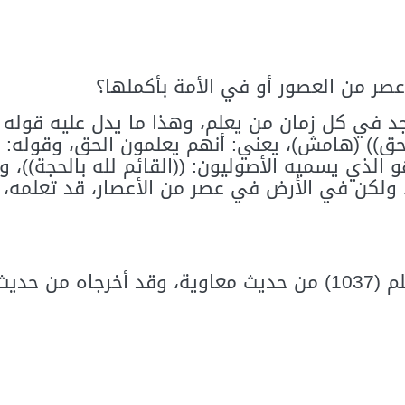
صر من العصور أو في الأمة بأكملها؟
جد في كل زمان من يعلم، وهذا ما يدل عليه قوله ص
لحق)) (هامش)، يعني: أنهم يعلمون الحق، وقوله: 
لذي يسميه الأصوليون: ((القائم لله بالحجة))، و
 ولكن في الأرض في عصر من الأعصار، قد تعلمه، و
(هامش) أخرجه البخاري (3641)، ومسلم (1037) من حديث معاوية، وق