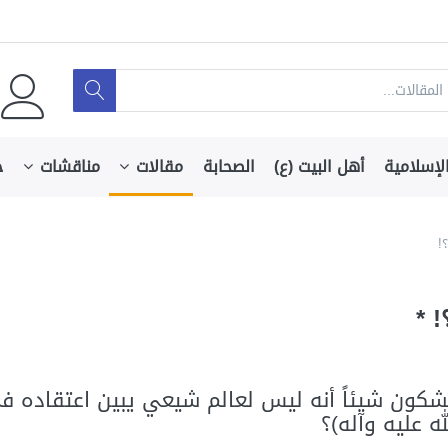
لإسلامية
أهل البيت (ع)
الصحابة
مقالات
مناقشات
ج
!
 *
كون شيئاً أنه ليس لعالم شيعي يبين اعتقاده في 
 عليه وآله)؟