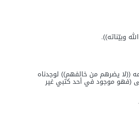
له وبيّناته)).
ه ((لا يضرهم من خالفهم)) لوجدناه
الى (فهو موجود في أحد كتبي غير