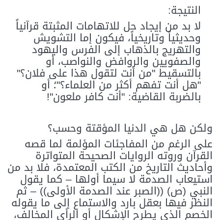
النتيجة:
لا بد من إيجاد حل للاتهامات المثبتة قرآنياً
وحديثياً وتاريخياً، فيكون إما التشويش
والتهريج بالذهاب إلى الفرس واليهود
والصفويين والروافض والنواصب، أو
بالتسقيط "من أنت لتقول هذا على فلان؟"
"هل أنت تفهم أكثر من العلماء؟"؛ أو
بالضربة القاضية: "أنت كافر ملعون"!
ولكن هل هي الدنيا المؤقتة وحسب؟
على الرغم من المفاجئات المؤلمة لما قصه
القرآن وروته الروايات الصحيحة المتواترة
وأحاديث التاريخ من الكتب المعتمدة، فلا بد من
استيعاب الصدمة لا سيما أولها – كما يقول
النبي (ص) ((الصبر عند الصدمة الأولى)) – ثم
النظر فيها بعقل بارد والاستماع إلى ما يقوله
الخصم الذي يطرح الإشكال أو الرأي المخالف،