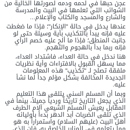
عجن حبها في لحمه ودمه لصورتها الخالية من
الشوائب التي تعلمها في البيت والمدرسة
والشارع والمسجد والكتاب والإعلام...
عندها يدخل في حالة "الإنكار"؛ فإذا ما ضغطت
عليه فإنه يبدأ بالتكذيب بأية وسيلة حتى لو
جانبت المنطق؛ فإذا ما ألح عليه خصم الرأي
فإنه ربما بدأ بالهجوم والتهجم.
هنا ندخل في حالة العداء، فاشتداد العداء،
مما يسهل القبول بالافتراءات وأية نظريات
ملفقة تصلح لـ "تكذيب" هذه المعلومات
الجديدة المخالفة بشكل مؤلم جداً لما نشأ
عليه.
وبما أن المسلم السني يتلقى هذا التعليم
الذي يجعل التاريخ تاريخاً وردياً جميلاً، بينما في
المقابل يعيش المسلم الشيعي آلام الطرف
الذي تلقى الضربات أبد الدهر بدءاً بأوليائه
أهل البيت (عليهم السلام) واستمراراً به هو
مما يتعلمه في المنابر الخاصة به، فإن الذي