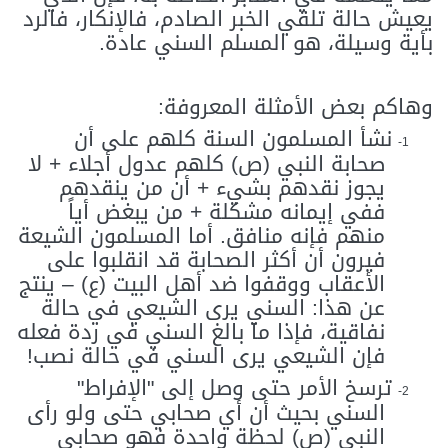
يعيش حالة تلقي الخبر الصادم، فالإنكار، فالرد
بأية وسيلة، هو المسلم السني عادة.
وهاكم بعض الأمثلة المعروفة:
نشأ المسلمون السنة كلهم على أن
1-
صحابة النبي (ص) كلهم عدول أجلاء + لا
يجوز نقدهم بشيء + أن من ينقدهم
ففي إيمانه مشكلة + من يبغض أياً
منهم فإنه منافق. أما المسلمون الشيعة
فيرون أن أكثر الصحابة قد انقلبوا على
الأعقاب ووقفوا ضد أهل البيت (ع) – ينتج
عن هذا: السني يرى الشيعي في حالة
نفاقية، فإذا ما بالغ السني في ردة فعله
فإن الشيعي يرى السني في حالة نصب!
ترسخ الأمر حتى وصل إلى "الإفراط"
2-
السني بحيث أن أي صحابي حتى ولو رأى
النبي (ص) لحظة واحدة فهو صحابي