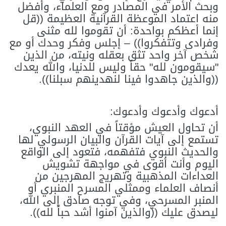
وبحث الأمر في المصادر ومع العلماء، وأفضل
منه اعتماد الموعظة القرآنية العظيمة ((قل
إنما أعظكم بواحدة: أن تقوموا لله مثنى
وفرادى وتتفكروا)) – إجلس وفكر وحدك أو مع
شخص آخر واحد تثق بعقله ونيته، من الذين
"سيقومون لله" حقاً وليس للدنيا، والله يعدك
((والذين جاهدوا فينا لنهدينهم سبلنا)).
أدعوك وأدعوك وأدعوك:
أن تحاول العيش مؤقتاً في العهد النبوي،
تستمع إلى آيات القرآن والبيان الرسولي لها
والحديث النبوي فتفهمه، فتعود إلى الواقع
اليوم وأنت أقوى في مواجهة تشويش
العداءات المذهبية وتهريج المهرجين من
أنصاف العلماء وممثلي المسرح المنبري أو
المنبر المسرحي، وفي توجه صادق إلى الله،
ليصدق عليك ((والذين آمنوا أشد حباً لله)).