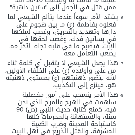
ممن قتل في الجمل إلى "ستين داهية"!
يشتد الأمر سوءاً عندما يتألم الشيعي لما
6-
فعلوه بفاطمة (ع) ما بين هجوم على
دارها وتهديد بالتحريق، وغصب لملكها
في بساتين فدك، وغصب لحقها في
الإرث، فيصبح ما في قلبه تجاه الآخر مما
يصعب التعامل معه.
هذا يجعل الشيعي لا يتقبل أي كلمة ثناء
7-
من علي وأولاده (ع) على الخلفاء الأولين،
لأنه يتصور ذهنيتهم (ع) بمستوى ذهنيته
هو، فينزع إلى التكذيب.
هذا الأمر ينسحب على أمور مفصلية
8-
ساهمت في الهرج والمرج الذي نحن
فيه، كمنع كتابة حديث النبي (ص) 90
سنة، والاستهانة بالمحرمات كلها
كاستباحة المدينة وضرب الكعبة
المشرفة، والقتل الذريع في أهل البيت