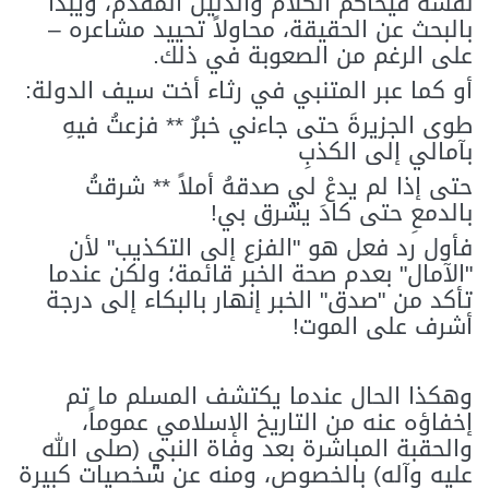
نفسه فيحاكم الكلام والدليل المقدم، ويبدأ
بالبحث عن الحقيقة، محاولاً تحييد مشاعره –
على الرغم من الصعوبة في ذلك.
أو كما عبر المتنبي في رثاء أخت سيف الدولة:
طوى الجزيرةَ حتى جاءني خبرٌ ** فزعتُ فيهِ
بآمالي إلى الكذبِ
حتى إذا لم يدعْ لي صدقهُ أملاً ** شرقتُ
بالدمعِ حتى كادَ يشرق بي!
فأول رد فعل هو "الفزع إلى التكذيب" لأن
"الآمال" بعدم صحة الخبر قائمة؛ ولكن عندما
تأكد من "صدق" الخبر إنهار بالبكاء إلى درجة
أشرف على الموت!
وهكذا الحال عندما يكتشف المسلم ما تم
إخفاؤه عنه من التاريخ الإسلامي عموماً،
والحقبة المباشرة بعد وفاة النبي (صلى الله
عليه وآله) بالخصوص، ومنه عن شخصيات كبيرة