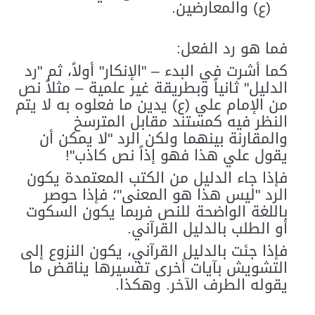
(ع) والمعارضين.
فما هو رد الفعل:
كما أشرت في البدء – "الإنكار" أولاً، ثم "رد
الدليل" ثانياً وبطريقة غير علمية – مثلاً نص
من الإمام علي (ع) يدين ما فعلوه به لا يتم
النظر فيه كمستند مقابل المترسخ
والمقارنة بينهما ولكن الرد "لا يمكن أن
يقول علي هذا فهو إذاً نص كاذب"!
فإذا جاء الدليل من الكتب المعتمدة يكون
الرد "ليس هذا هو المعنى"؛ فإذا حوصر
باللغة الواضحة للنص فربما يكون السكوت
أو الطلب بالدليل القرآني.
فإذا جئت بالدليل القرآني، يكون النزوع إلى
التشويش بآيات أخرى تفسيرها يناقض ما
يقوله الطرف الآخر. وهكذا.