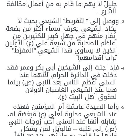
جليل لا يهم ما قام به من أعمال مخالفة
للشرع...
ووصل إلى "التفريط" الشيعي بحيث لا
3-
يكاد الشيعي يعرف أسماء أكثر من بضعة
أنفار منهم في جهل كبير للكثيرين من
أعاظم الصحابة من شيعة علي (ع) الأولين
الذين لا يساوي هذا الشيعي "المفرِّط"
تراب أقدامهم!
فإذا جئت إلى الشيخين أبي بكر وعمر فقد
4-
دخلت في الدائرة الحرام، لأنهما عند
السني أعظم الناس بعد النبي (ص) بينما
هما عند الشيعي الغاصبان الأولان
لحقوق أهل البيت (ع).
وأما السيدة عائشة أم المؤمنين فهذه
5-
عند الشيعي محاربة لعلي (ع) مبغضة له،
يقابله أنها عند السني أحب زوجات النبي
(ص) إلى قلبه – فالويل لمن يشكل
عليها ما قامت به وليذهب 10-30 ألفاً